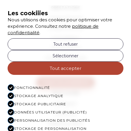
PRESTATIONS
Les cookiiies
Coupe Homme
Nous utilisons des cookies pour optimiser votre
expérience. Consultez notre
politique de
Coupe Femme
confidentialité
.
Consultation
Tout refuser
Soin profond
Sélectionner
Coloration Racines
Brushing
Tout accepter
Toutes les prestations
FONCTIONNALITÉ
NOUS SUIVRE
STOCKAGE ANALYTIQUE
Instagram
STOCKAGE PUBLICITAIRE
DONNÉES UTILISATEUR (PUBLICITÉ)
Facebook
PERSONNALISATION DES PUBLICITÉS
Playlist du Salon
STOCKAGE DE PERSONNALISATION