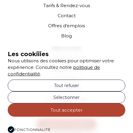
Tarifs & Rendez-vous
Contact
Offres d'emplois
Blog
PRESTATIONS
Les cookiiies
Coupe Homme
Nous utilisons des cookies pour optimiser votre
expérience. Consultez notre
politique de
Coupe Femme
confidentialité
.
Consultation
Tout refuser
Soin profond
Sélectionner
Coloration Racines
Brushing
Tout accepter
Toutes les prestations
FONCTIONNALITÉ