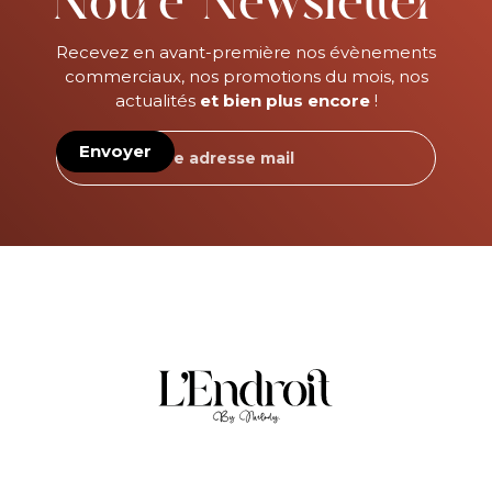
Notre Newsletter
Recevez en avant-première nos évènements
commerciaux, nos promotions du mois, nos
actualités
et bien plus encore
!