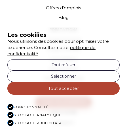
Offres d'emplois
Blog
PRESTATIONS
Les cookiiies
Coupe Homme
Nous utilisons des cookies pour optimiser votre
expérience. Consultez notre
politique de
Coupe Femme
confidentialité
.
Consultation
Tout refuser
Soin profond
Sélectionner
Coloration Racines
Brushing
Tout accepter
Toutes les prestations
FONCTIONNALITÉ
NOUS SUIVRE
STOCKAGE ANALYTIQUE
Instagram
STOCKAGE PUBLICITAIRE