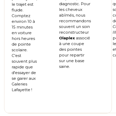
diagnostic. Pour
q
le trajet est
les cheveux
s
fluide.
abîmés, nous
c
Comptez
recommandons
d
environ 10 à
souvent un soin
C
15 minutes
reconstructeur
I
en voiture
Olaplex
associé
p
hors heures
à une coupe
l
de pointe
des pointes
e
scolaire.
pour repartir
ca
C'est
sur une base
souvent plus
saine.
rapide que
d'essayer de
se garer aux
Galeries
Lafayette !