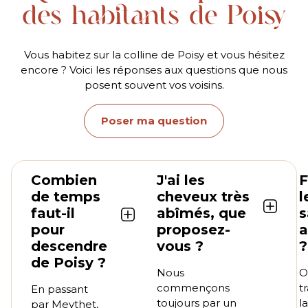
des habitants de Poisy
Vous habitez sur la colline de Poisy et vous hésitez
encore ? Voici les réponses aux questions que nous
posent souvent vos voisins.
Poser ma question
Combien
J'ai les
F
de temps
cheveux très
l
faut-il
abîmés, que
s
pour
proposez-
descendre
vous ?
?
de Poisy ?
Nous
O
commençons
t
En passant
toujours par un
l
par Meythet,