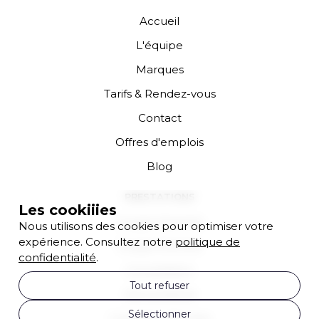
Accueil
L'équipe
Marques
Tarifs & Rendez-vous
Contact
Offres d'emplois
Blog
PRESTATIONS
Les cookiiies
Coupe Homme
Nous utilisons des cookies pour optimiser votre
expérience. Consultez notre
politique de
Coupe Femme
confidentialité
.
Consultation
Tout refuser
Soin profond
Sélectionner
Coloration Racines