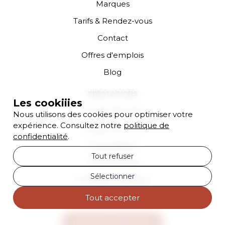
Marques
Tarifs & Rendez-vous
Contact
Offres d'emplois
Blog
PRESTATIONS
Les cookiiies
Coupe Homme
Nous utilisons des cookies pour optimiser votre
expérience. Consultez notre
politique de
Coupe Femme
confidentialité
.
Consultation
Tout refuser
Soin profond
Sélectionner
Coloration Racines
Brushing
Tout accepter
Toutes les prestations